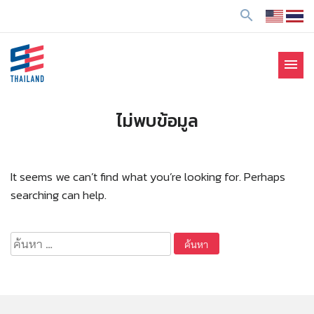
ข้
search
า
ม
ไ
menu
ป
SE Thailand
มาร่วมกันสร้างสังคมให้ดีขึ้นกับธุรกิจเพื่อสังคม Social
ยั
Enterprise: SE
ง
ไม่พบข้อมูล
เ
นื้
อ
It seems we can’t find what you’re looking for. Perhaps
ห
searching can help.
า
ค้นหา
สำหรับ: