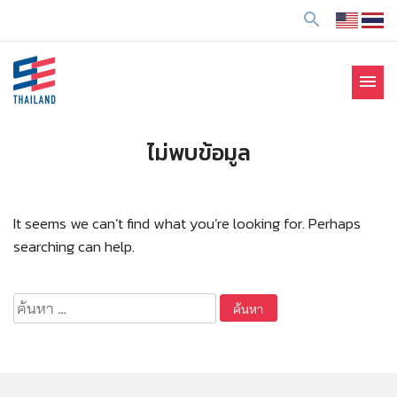
ข้
search
า
ม
ไ
menu
ป
SE Thailand
มาร่วมกันสร้างสังคมให้ดีขึ้นกับธุรกิจเพื่อสังคม Social
ยั
Enterprise: SE
ง
ไม่พบข้อมูล
เ
นื้
อ
It seems we can’t find what you’re looking for. Perhaps
ห
searching can help.
า
ค้นหา
สำหรับ: