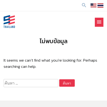
ข้
search
า
ม
ไ
menu
ป
SE Thailand
มาร่วมกันสร้างสังคมให้ดีขึ้นกับธุรกิจเพื่อสังคม Social
ยั
Enterprise: SE
ง
ไม่พบข้อมูล
เ
นื้
อ
It seems we can’t find what you’re looking for. Perhaps
ห
searching can help.
า
ค้นหา
สำหรับ: