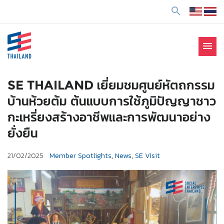
ข้
search
า
ม
ไ
menu
ป
SE Thailand
มาร่วมกันสร้างสังคมให้ดีขึ้นกับธุรกิจเพื่อสังคม Social
ยั
Enterprise: SE
ง
SE THAILAND เยี่ยมชมศูนย์หัตถกรรม
เ
บ้านห้วยต้ม ต้นแบบการใช้ภูมิปัญญาชาว
นื้
กะเหรี่ยงสร้างอาชีพและการพัฒนาอย่าง
อ
ยั่งยืน
ห
า
21/02/2025
Member Spotlights
,
News
,
SE Visit