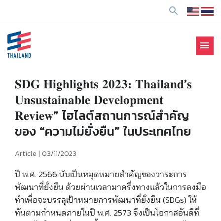
ข้
search
า
ม
ไ
menu
ป
SE Thailand
มาร่วมกันสร้างสังคมให้ดีขึ้นกับธุรกิจเพื่อสังคม Social
ยั
Enterprise: SE
ง
𝐒𝐃𝐆 𝐇𝐢𝐠𝐡𝐥𝐢𝐠𝐡𝐭𝐬 𝟐𝟎𝟐𝟑: 𝐓𝐡𝐚𝐢𝐥𝐚𝐧𝐝’𝐬
เ
𝐔𝐧𝐬𝐮𝐬𝐭𝐚𝐢𝐧𝐚𝐛𝐥𝐞 𝐃𝐞𝐯𝐞𝐥𝐨𝐩𝐦𝐞𝐧𝐭
นื้
𝐑𝐞𝐯𝐢𝐞𝐰” ไฮไลต์สถานการณ์สำคัญ
อ
ของ​ “ความไม่ยั่งยืน” ในประเทศไทย
ห
า
Article |
03/11/2023
ปี พ.ศ. 2566 นับเป็นหมุดหมายสำคัญของวาระการ
พัฒนาที่ยั่งยืน ด้วยผ่านเวลามาครึ่งทางแล้วในการลงมือ
ทำเพื่อจะบรรลุเป้าหมายการพัฒนาที่ยั่งยืน (SDGs) ให้
ทันตามกำหนดภายในปี พ.ศ. 2573 จึงเป็นโอกาสอันดีที่