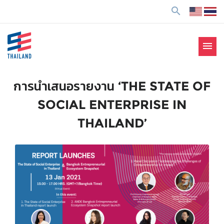
ข้
search
า
ม
ไ
menu
ป
SE Thailand
มาร่วมกันสร้างสังคมให้ดีขึ้นกับธุรกิจเพื่อสังคม Social
ยั
Enterprise: SE
ง
การนำเสนอรายงาน ‘THE STATE OF
เ
SOCIAL ENTERPRISE IN
นื้
อ
THAILAND’
ห
า