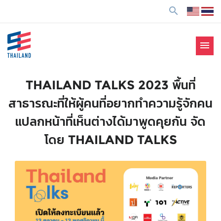
ข้
search
า
ม
ไ
menu
ป
SE Thailand
มาร่วมกันสร้างสังคมให้ดีขึ้นกับธุรกิจเพื่อสังคม Social
ยั
Enterprise: SE
ง
THAILAND TALKS 2023 พื้นที่
เ
สาธารณะที่ให้ผู้คนที่อยากทำความรู้จักคน
นื้
อ
แปลกหน้าที่เห็นต่างได้มาพูดคุยกัน จัด
ห
โดย THAILAND TALKS
า