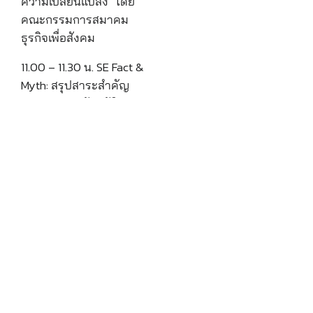
ความเปลี่ยนแปลง” โดย
คณะกรรมการสมาคม
ธุรกิจเพื่อสังคม
11.00 – 11.30 น. SE Fact &
Myth: สรุปสาระสำคัญ
จากพระราชบัญญัติส่ง
เสริมวิสาหกิจเพื่อสังคม
พ.ศ. 2562 และ การขอรับ
รองเป็นวิสาหกิจเพื่อ
สังคม – ทางเลือก หรือ
ทางรอด?”
11.30 – 11.50 น. สรุป
กิจกรรม “My Voices are
Heard”
11.50 – 12.00 น. ถ่ายภาพ
ร่วมกันเป็นที่ระลึก