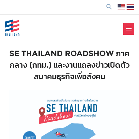
ข้
search
า
ม
ไ
menu
ป
SE Thailand
มาร่วมกันสร้างสังคมให้ดีขึ้นกับธุรกิจเพื่อสังคม Social
ยั
Enterprise: SE
ง
SE THAILAND ROADSHOW ภาค
เ
กลาง (กทม.) และงานแถลงข่าวเปิดตัว
นื้
อ
สมาคมธุรกิจเพื่อสังคม
ห
า