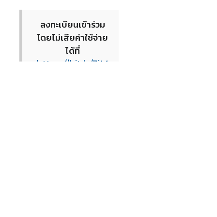
ลงทะเบียนเข้าร่วม
โดยไม่เสียค่าใช้จ่าย
ได้ที่
https://bit.ly/3iM
pa54
หรือสแกน QR
Code จากโปสเตอร์
ประชาสัมพันธ์
ABOUT US
COMMUNITY
JOB BOARD