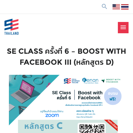
ข้
search
า
ม
ไ
menu
ป
SE Thailand
มาร่วมกันสร้างสังคมให้ดีขึ้นกับธุรกิจเพื่อสังคม Social
ยั
Enterprise: SE
ง
SE CLASS ครั้งที่ 6 – BOOST WITH
เ
FACEBOOK III (หลักสูตร D)
นื้
อ
ห
า