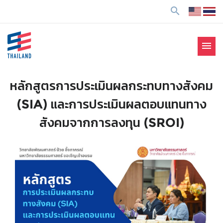
ข้
search
า
ม
ไ
menu
ป
SE Thailand
มาร่วมกันสร้างสังคมให้ดีขึ้นกับธุรกิจเพื่อสังคม Social
ยั
Enterprise: SE
ง
หลักสูตรการประเมินผลกระทบทางสังคม
เ
(SIA) และการประเมินผลตอบแทนทาง
นื้
อ
สังคมจากการลงทุน (SROI)
ห
า