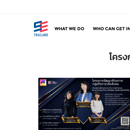
ข้
า
ม
ไ
WHAT WE DO
WHO CAN GET I
ป
SE Thailand
มาร่วมกันสร้างสังคมให้ดีขึ้นกับธุรกิจเพื่อสังคม 
ยั
ง
โครง
เ
นื้
อ
ห
า