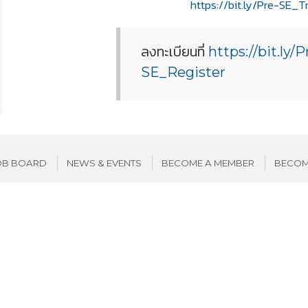
https://bit.ly/Pre-SE_Tr
ลงทะเบียนที่
https://bit.ly/P
SE_Register
OB BOARD
NEWS & EVENTS
BECOME A MEMBER
BECOM
SUBSCRIBE
Copyright © 2018 by SE Thailand All Rights Reserved.