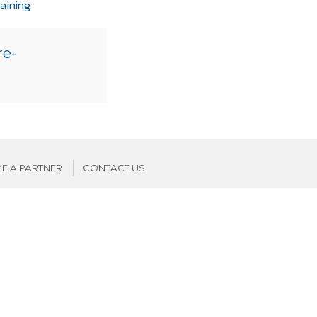
aining
re-
E A PARTNER
CONTACT US
SIGN UP