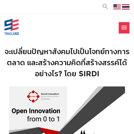
ข้
search
า
ม
ไ
menu
ป
SE Thailand
มาร่วมกันสร้างสังคมให้ดีขึ้นกับธุรกิจเพื่อสังคม Social
ยั
Enterprise: SE
ง
จะเปลี่ยนปัญหาสังคมไปเป็นโจทย์ทางการ
เ
ตลาด และสร้างความคิดที่สร้างสรรค์ได้
นื้
อ
อย่างไร​? โดย SIRDI
ห
า