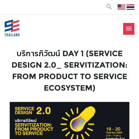
ข้
search
า
ม
ไ
menu
ป
SE Thailand
มาร่วมกันสร้างสังคมให้ดีขึ้นกับธุรกิจเพื่อสังคม Social
ยั
Enterprise: SE
ง
บริการภิวัฒน์ DAY 1 (SERVICE
เ
DESIGN 2.0_ SERVITIZATION:
นื้
อ
FROM PRODUCT TO SERVICE
ห
ECOSYSTEM)
า