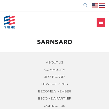
ข้
search
า
ม
ไ
menu
ป
SE Thailand
มาร่วมกันสร้างสังคมให้ดีขึ้นกับธุรกิจเพื่อสังคม Social
ยั
Enterprise: SE
ง
SARNSARD
เ
นื้
อ
ABOUT US
ห
COMMUNITY
า
JOB BOARD
NEWS & EVENTS
BECOME A MEMBER
BECOME A PARTNER
CONTACT US