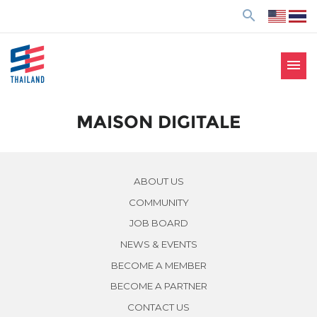
ข้
search
า
ม
ไ
menu
ป
SE Thailand
มาร่วมกันสร้างสังคมให้ดีขึ้นกับธุรกิจเพื่อสังคม Social
ยั
Enterprise: SE
ง
MAISON DIGITALE
เ
นื้
อ
ABOUT US
ห
COMMUNITY
า
JOB BOARD
NEWS & EVENTS
BECOME A MEMBER
BECOME A PARTNER
CONTACT US