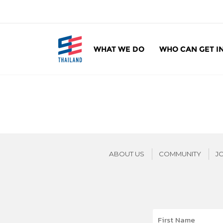
ข้
า
ม
ไ
WHAT WE DO
WHO CAN GET I
ป
SE Thailand
มาร่วมกันสร้างสังคมให้ดีขึ้นกับธุรกิจเพื่อสังคม 
ยั
ง
เ
นื้
อ
ห
า
ABOUT US
COMMUNITY
J