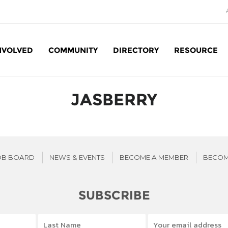
NVOLVED
COMMUNITY
DIRECTORY
RESOURCE
Social Enterprise: SE
JASBERRY
OB BOARD
NEWS & EVENTS
BECOME A MEMBER
BECOM
SUBSCRIBE