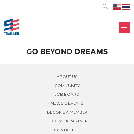
ข้
search
า
ม
ไ
menu
ป
SE Thailand
มาร่วมกันสร้างสังคมให้ดีขึ้นกับธุรกิจเพื่อสังคม Social
ยั
Enterprise: SE
ง
GO BEYOND DREAMS
เ
นื้
อ
ABOUT US
ห
COMMUNITY
า
JOB BOARD
NEWS & EVENTS
BECOME A MEMBER
BECOME A PARTNER
CONTACT US