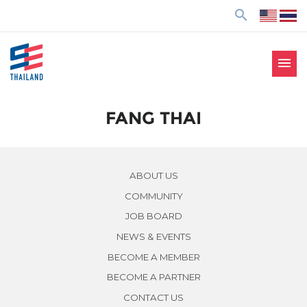
ข้
search
า
ม
ไ
menu
ป
SE Thailand
มาร่วมกันสร้างสังคมให้ดีขึ้นกับธุรกิจเพื่อสังคม Social
ยั
Enterprise: SE
ง
FANG THAI
เ
นื้
อ
ABOUT US
ห
COMMUNITY
า
JOB BOARD
NEWS & EVENTS
BECOME A MEMBER
BECOME A PARTNER
CONTACT US