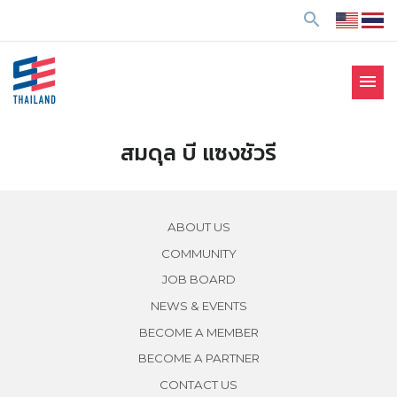
ข้
search
า
ม
ไ
menu
ป
SE Thailand
มาร่วมกันสร้างสังคมให้ดีขึ้นกับธุรกิจเพื่อสังคม Social
ยั
Enterprise: SE
ง
สมดุล บี แซงชัวรี
เ
นื้
อ
ABOUT US
ห
COMMUNITY
า
JOB BOARD
NEWS & EVENTS
BECOME A MEMBER
BECOME A PARTNER
CONTACT US