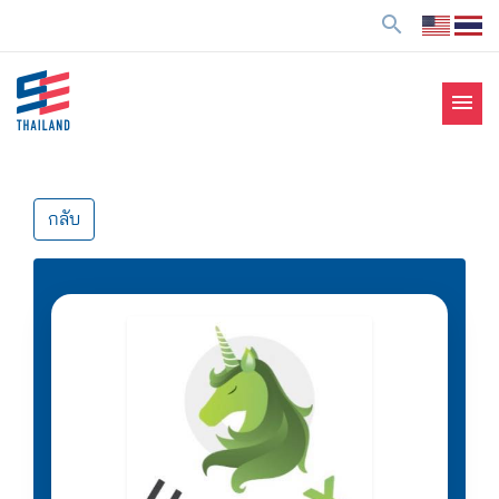
ข้
search
า
ม
ไ
menu
ป
SE Thailand
มาร่วมกันสร้างสังคมให้ดีขึ้นกับธุรกิจเพื่อสังคม Social
ยั
Enterprise: SE
ง
เ
กลับ
นื้
อ
ห
า