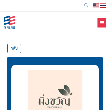
ข้
search
า
ม
ไ
menu
ป
SE Thailand
มาร่วมกันสร้างสังคมให้ดีขึ้นกับธุรกิจเพื่อสังคม Social
ยั
Enterprise: SE
ง
เ
กลับ
นื้
อ
ห
า