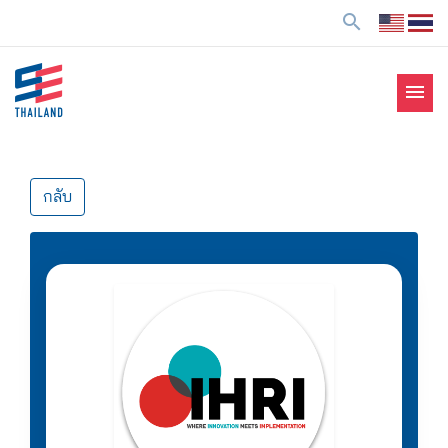
ข้
search
า
ม
ไ
menu
ป
SE Thailand
มาร่วมกันสร้างสังคมให้ดีขึ้นกับธุรกิจเพื่อสังคม Social
ยั
Enterprise: SE
ง
เ
กลับ
นื้
อ
ห
า