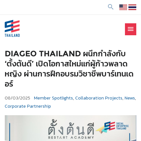
ข้
search
า
ม
ไ
menu
ป
SE Thailand
มาร่วมกันสร้างสังคมให้ดีขึ้นกับธุรกิจเพื่อสังคม Social
ยั
Enterprise: SE
ง
DIAGEO THAILAND ผนึกกำลังกับ
เ
‘ตั้งต้นดี’ เปิดโอกาสใหม่แก่ผู้ก้าวพลาด
นื้
หญิง ผ่านการฝึกอบรมวิชาชีพบาร์เทนเด
อ
อร์
ห
า
08/03/2025
Member Spotlights
,
Collaboration Projects
,
News
,
Corporate Partnership